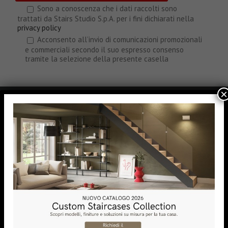
Sono a conoscenza che i dati raccolti sono
trattati da Stairs Studio S.p.A. per i fini dichiarati nella
privacy policy
Acconsento all’invio di comunicazioni promozionali
e commerciali secondo il suo espresso consenso
tramite la selezione della presente casella
×
PRODOTTI E SOLUZIONI
Catalogo Scale Rintal
Configuratore
Servizi e vantaggi
Azienda