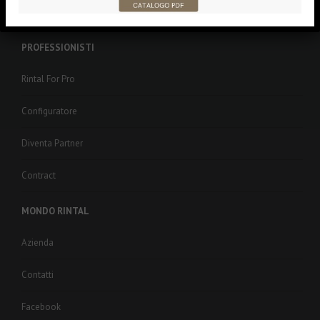
Whistleblowing
PROFESSIONISTI
Rintal For Pro
Configuratore
Diventa Partner
Contract
MONDO RINTAL
Azienda
Contatti
Facebook